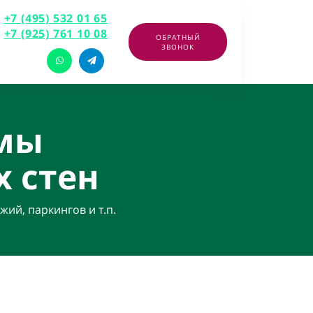
+7 (495) 532 01 65
+7 (925) 761 10 08
ОБРАТНЫЙ
ЗВОНОК
емы
х стен
ий, паркингов и т.п.