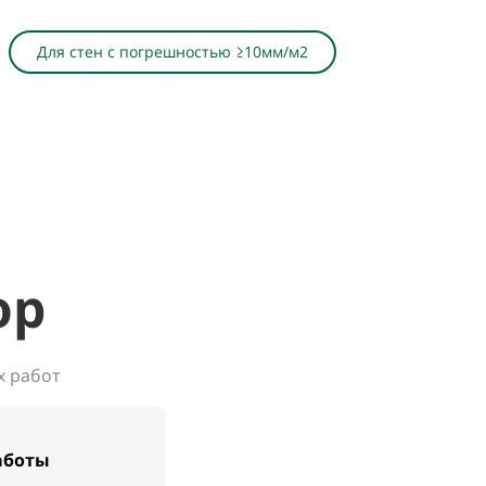
Для стен с погрешностью ≥10мм/м2
ор
х работ
аботы