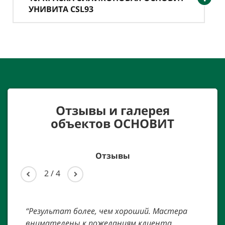
УНИВИТА CSL93
Отзывы и галерея
объектов
ОСНОВИТ
Отзывы
2
/
4
.
“Результат более, чем хороший. Мастера
“Мн
ием
внимателены к пожеланиям клиента,
уст