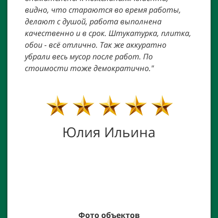
те
видно, что стараются во время работы,
Ком
в
делают с душой, работа выполнена
быст
с
качественно и в срок. Штукатурка, плитка,
общ
обои - всё отлично. Так же аккуратно
пят
,
убрали весь мусор после работ. По
буд
на
стоимости тоже демократично."
е
Юлия Ильина
р
Фото объектов