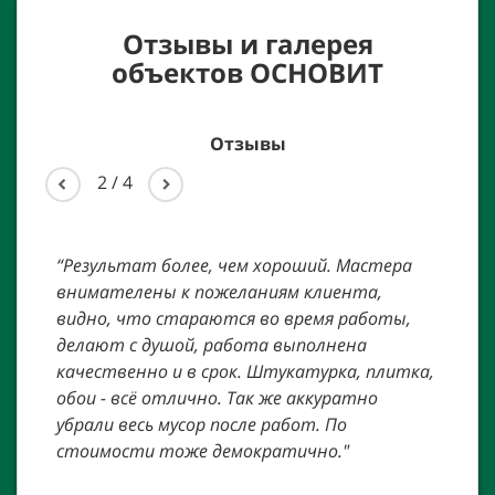
Отзывы и галерея
объектов
ОСНОВИТ
Отзывы
2
/
4
.
“Результат более, чем хороший. Мастера
“Мн
ием
внимателены к пожеланиям клиента,
уст
те
видно, что стараются во время работы,
Ком
в
делают с душой, работа выполнена
быст
с
качественно и в срок. Штукатурка, плитка,
общ
обои - всё отлично. Так же аккуратно
пят
,
убрали весь мусор после работ. По
буд
на
стоимости тоже демократично."