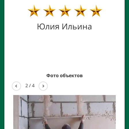
е
Юлия Ильина
р
Фото объектов
2
/
4